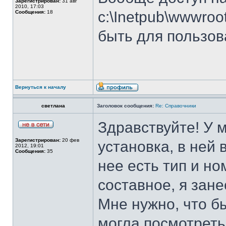
Зарегистрирован:
31 авг
2010, 17:03
c:\Inetpub\wwwroo
Сообщения:
18
быть для пользова
Вернуться к началу
светлана
Заголовок сообщения:
Re: Справочники
Здравствуйте! У м
Зарегистрирован:
20 фев
установка, в ней
2012, 19:01
Сообщения:
35
нее есть тип и но
составное, я зан
Мне нужно, что бы
могла посмотреть