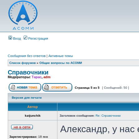
Вход
Регистрация
Сообщения без ответов
|
Активные темы
Список форумов
»
Общие вопросы по АСОМИ
Справочники
Модераторы:
Тарас
,
adm
Страница
5
из
5
[ Сообщений: 50 ]
Версия для печати
Автор
katjunchik
Заголовок сообщения:
Re: Справочники
Александр, у нас
Зарегистрирован:
18 янв