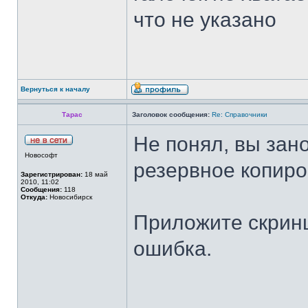
что не указано
Вернуться к началу
Тарас
Заголовок сообщения:
Re: Справочники
Не понял, вы зан
Новософт
резервное копиро
Зарегистрирован:
18 май
2010, 11:02
Сообщения:
118
Откуда:
Новосибирск
Приложите скринш
ошибка.
______________