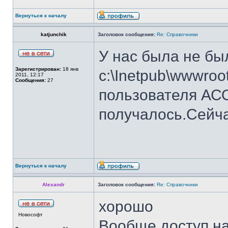
Вернуться к началу
katjunchik
Заголовок сообщения:
Re: Справочники
У нас была не бы
Зарегистрирован:
18 янв
c:\Inetpub\wwwroo
2011, 12:17
Сообщения:
27
пользователя АСО
получалось.Сейча
Вернуться к началу
Alexandr
Заголовок сообщения:
Re: Справочники
хорошо
Новософт
Вообще доступ на