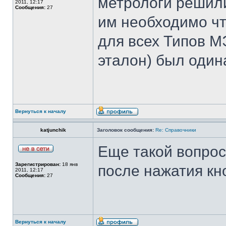
метрологи решили
2011, 12:17
Сообщения:
27
им необходимо ч
для всех Типов М
эталон) был один
Вернуться к началу
katjunchik
Заголовок сообщения:
Re: Справочники
Еще такой вопрос
Зарегистрирован:
18 янв
после нажатия кно
2011, 12:17
Сообщения:
27
Вернуться к началу