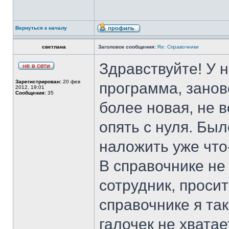
Вернуться к началу
светлана
Заголовок сообщения:
Re: Справочники
Здравствуйте! У 
Зарегистрирован:
20 фев
программа, занов
2012, 19:01
Сообщения:
35
более новая, не 
опять с нуля. Был
наложить уже что
В справочнике не
сотрудник, проси
справочнике я так
галочек не хватае