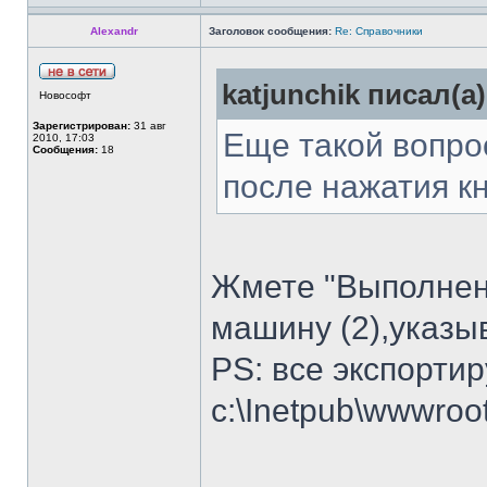
Alexandr
Заголовок сообщения:
Re: Справочники
katjunchik писал(а)
Новософт
Зарегистрирован:
31 авг
Еще такой вопро
2010, 17:03
Сообщения:
18
после нажатия кн
Жмете "Выполнен" 
машину (2),указы
PS: все экспорти
c:\Inetpub\wwwroo