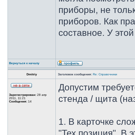
приборы, не толь
приборов. Как пр
составное. У этой
Вернуться к началу
Dmitriy
Заголовок сообщения:
Re: Справочники
Допустим требует
Зарегистрирован:
28 апр
стенда / щита (на
2011, 11:21
Сообщения:
14
1. В карточке сл
"Тех.позиция". В