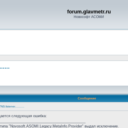
forum.glavmetr.ru
Новософт АСОМИ
....
Сообщение
listener...........
дается следующая ошибка:
___________________________________________
ипа "Novosoft.ASOMI.Legacy.MetaInfo.Provider" выдал исключение.