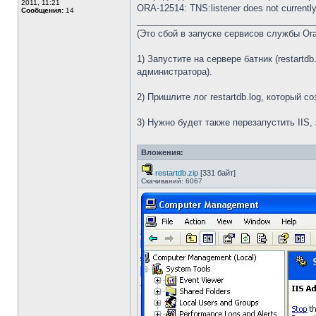
2011, 11:21
ORA-12514: TNS:listener does not currently
Сообщения:
14
____________________________________
(Это сбой в запуске сервисов службы Ora
1) Запустите на сервере батник (restart
администратора).
2) Пришлите лог restartdb.log, который со
3) Нужно будет также перезапустить IIS
Вложения:
restartdb.zip
[331 байт]
Скачиваний: 6067