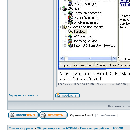
IIS Restart.JPG [ 86.78 КБ | Просмотров: 102629 ]
Вернуться к началу
Показать сообщ
Страница
1
из
1
[ 1 сообщение ]
Список форумов
»
Общие вопросы по АСОМИ
»
Помощь при работе с АСОМИ