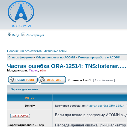
Вход
Регистрация
Сообщения без ответов
|
Активные темы
Список форумов
»
Общие вопросы по АСОМИ
»
Помощь при работе с АСОМИ
Частая ошибка ORA-12514: TNS:listener.......
Модераторы:
Тарас
,
adm
Страница
1
из
1
[ 1 сообщение ]
Версия для печати
Автор
Dmitriy
Заголовок сообщения:
Частая ошибка ORA-12514: TNS:
Если при входе в программу АСОМИ вы
____________________________________
Непредвиденная ошибка: Инициализатор т
Зарегистрирован:
28 апр