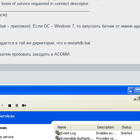
 know of service requested in connect descriptor.
_________________________________________
cle)
db.bat – приложен). Если ОС – Windows 7, то запускать батник от имени 
здастся в той же директории, что и restartdb.bat
, затем пробовать заходить в АСОМИ.