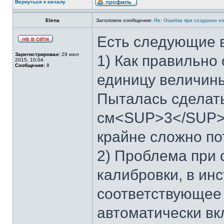
Вернуться к началу
Elena
Заголовок сообщения:
Re: Ошибка при создании н
Есть следующие 
Зарегистрирован:
29 июл
1) Как правильно
2015, 10:04
Сообщения:
8
единицу величины
Пыталась сделать
см<SUP>3</SUP> н
крайне сложно по
2) Проблема при 
калибровки, в ин
соответствующее
автоматически вк