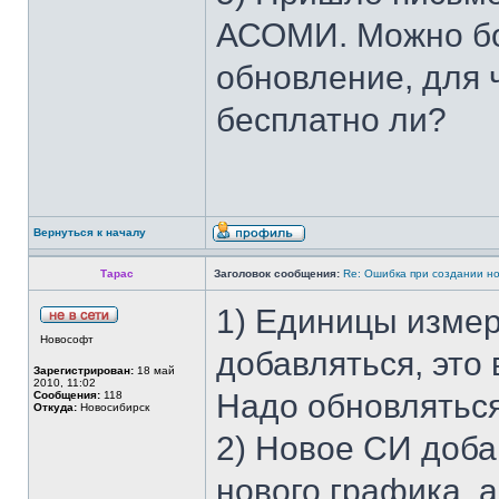
АСОМИ. Можно бол
обновление, для ч
бесплатно ли?
Вернуться к началу
Тарас
Заголовок сообщения:
Re: Ошибка при создании н
1) Единицы изме
Новософт
добавляться, это
Зарегистрирован:
18 май
2010, 11:02
Надо обновляться
Сообщения:
118
Откуда:
Новосибирск
2) Новое СИ доба
нового графика, 