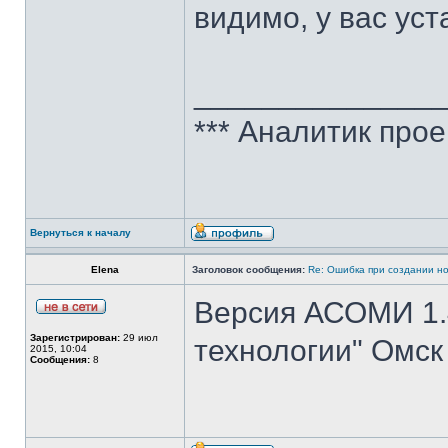
видимо, у вас ус
______________
*** Аналитик про
Вернуться к началу
Elena
Заголовок сообщения:
Re: Ошибка при создании н
Версия АСОМИ 1.
Зарегистрирован:
29 июл
технологии" Омск
2015, 10:04
Сообщения:
8