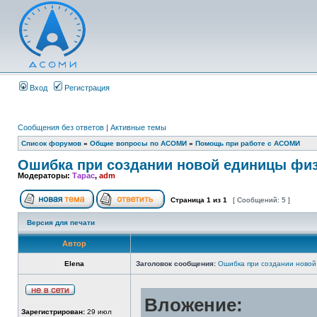
Вход
Регистрация
Сообщения без ответов
|
Активные темы
Список форумов
»
Общие вопросы по АСОМИ
»
Помощь при работе с АСОМИ
Ошибка при создании новой единицы фи
Модераторы:
Тарас
,
adm
Страница
1
из
1
[ Сообщений: 5 ]
Версия для печати
Автор
Elena
Заголовок сообщения:
Ошибка при создании новой
Вложение:
Зарегистрирован:
29 июл