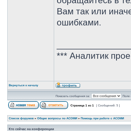
обращайтесь в те
Вам так или иначе
ошибками.
______________
*** Аналитик про
Вернуться к началу
Показать сообщения за:
Поле 
Страница
1
из
1
[ Сообщений: 5 ]
Список форумов
»
Общие вопросы по АСОМИ
»
Помощь при работе с АСОМИ
Кто сейчас на конференции