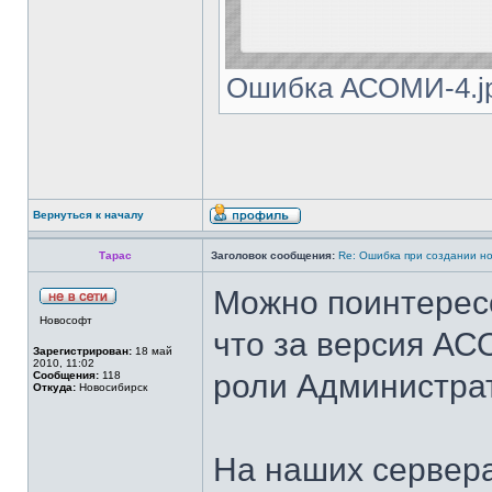
Ошибка АСОМИ-4.jpg 
Вернуться к началу
Тарас
Заголовок сообщения:
Re: Ошибка при создании н
Можно поинтересо
Новософт
что за версия А
Зарегистрирован:
18 май
2010, 11:02
роли Администрат
Сообщения:
118
Откуда:
Новосибирск
На наших сервера