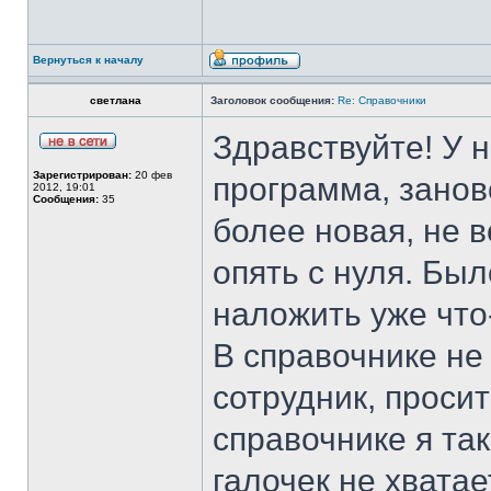
Вернуться к началу
светлана
Заголовок сообщения:
Re: Справочники
Здравствуйте! У 
Зарегистрирован:
20 фев
программа, занов
2012, 19:01
Сообщения:
35
более новая, не 
опять с нуля. Был
наложить уже что
В справочнике не
сотрудник, проси
справочнике я так
галочек не хватае