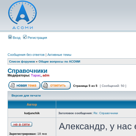
Вход
Регистрация
Сообщения без ответов
|
Активные темы
Список форумов
»
Общие вопросы по АСОМИ
Справочники
Модераторы:
Тарас
,
adm
Страница
5
из
5
[ Сообщений: 50 ]
Версия для печати
Автор
katjunchik
Заголовок сообщения:
Re: Справочники
Александр, у нас
Зарегистрирован:
18 янв