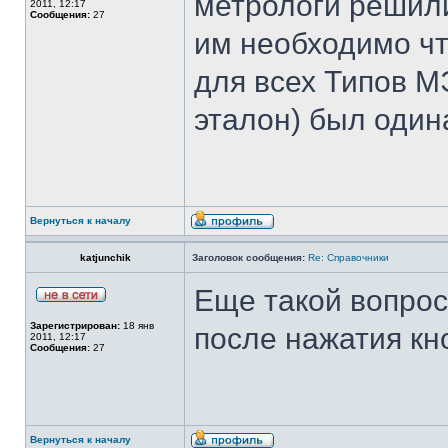
метрологи решили
2011, 12:17
Сообщения:
27
им необходимо ч
для всех Типов М
эталон) был один
Вернуться к началу
katjunchik
Заголовок сообщения:
Re: Справочники
Еще такой вопрос
Зарегистрирован:
18 янв
после нажатия кно
2011, 12:17
Сообщения:
27
Вернуться к началу