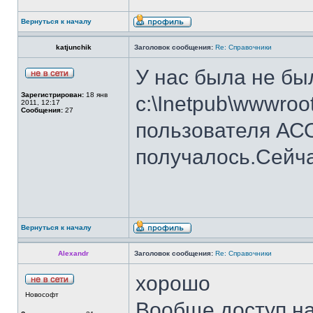
Вернуться к началу
katjunchik
Заголовок сообщения:
Re: Справочники
У нас была не бы
Зарегистрирован:
18 янв
c:\Inetpub\wwwroo
2011, 12:17
Сообщения:
27
пользователя АСО
получалось.Сейча
Вернуться к началу
Alexandr
Заголовок сообщения:
Re: Справочники
хорошо
Новософт
Вообще доступ на