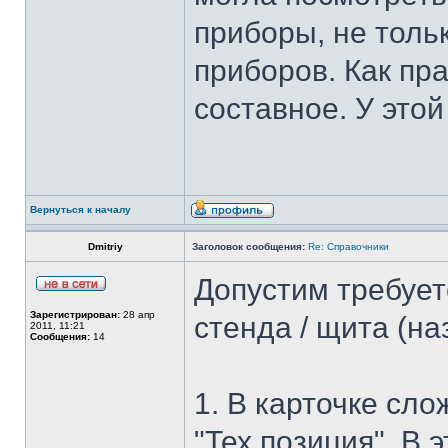
приборы, не толь
приборов. Как пр
составное. У этой
Вернуться к началу
Dmitriy
Заголовок сообщения:
Re: Справочники
Допустим требует
Зарегистрирован:
28 апр
стенда / щита (на
2011, 11:21
Сообщения:
14
1. В карточке сл
"Тех.позиция". В