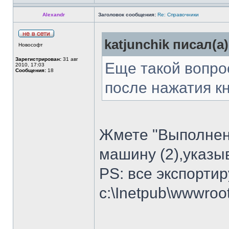
Alexandr
Заголовок сообщения:
Re: Справочники
katjunchik писал(а)
Новософт
Зарегистрирован:
31 авг
Еще такой вопро
2010, 17:03
Сообщения:
18
после нажатия кн
Жмете "Выполнен" 
машину (2),указы
PS: все экспорти
c:\Inetpub\wwwroo