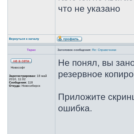
что не указано
Вернуться к началу
Тарас
Заголовок сообщения:
Re: Справочники
Не понял, вы зан
Новософт
резервное копиро
Зарегистрирован:
18 май
2010, 11:02
Сообщения:
118
Откуда:
Новосибирск
Приложите скринш
ошибка.
______________