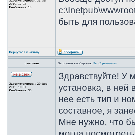
Зарегистрирован:
31 авг
2010, 17:03
c:\Inetpub\wwwroo
Сообщения:
18
быть для пользова
Вернуться к началу
светлана
Заголовок сообщения:
Re: Справочники
Здравствуйте! У м
Зарегистрирован:
20 фев
установка, в ней
2012, 19:01
Сообщения:
35
нее есть тип и но
составное, я зан
Мне нужно, что бы
могла посмотреть