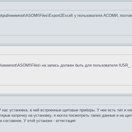
netpub\wwwroot\ASOMI\Files\Export2Excel\ у пользователя АСОМИ, поэто
b\wwwroot\ASOMI\Files\ на запись должен быть для пользователя IUSR_..
У нас установка, в ней встроенные щитовые приборы. У нее есть тип и н
открыв катрочку на установку, я могла посмотреть также данные и на щи
 составное. У этой устаноки - аттестация