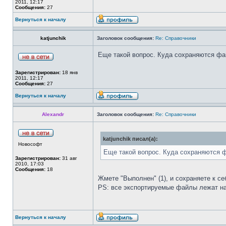
2011, 12:17
Сообщения:
27
Вернуться к началу
katjunchik
Заголовок сообщения:
Re: Справочники
Еще такой вопрос. Куда сохраняются фай
Зарегистрирован:
18 янв
2011, 12:17
Сообщения:
27
Вернуться к началу
Alexandr
Заголовок сообщения:
Re: Справочники
katjunchik писал(а):
Новософт
Еще такой вопрос. Куда сохраняются фа
Зарегистрирован:
31 авг
2010, 17:03
Сообщения:
18
Жмете "Выполнен" (1), и сохраняете к се
PS: все экспортируемые файлы лежат на 
Вернуться к началу