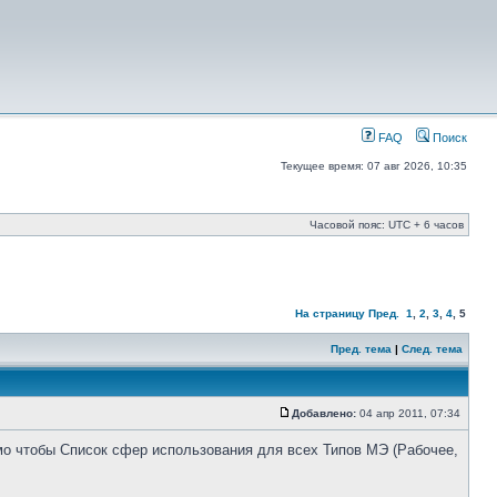
FAQ
Поиск
Текущее время: 07 авг 2026, 10:35
Часовой пояс: UTC + 6 часов
На страницу
Пред.
1
,
2
,
3
,
4
,
5
Пред. тема
|
След. тема
Добавлено:
04 апр 2011, 07:34
мо чтобы Список сфер использования для всех Типов МЭ (Рабочее,