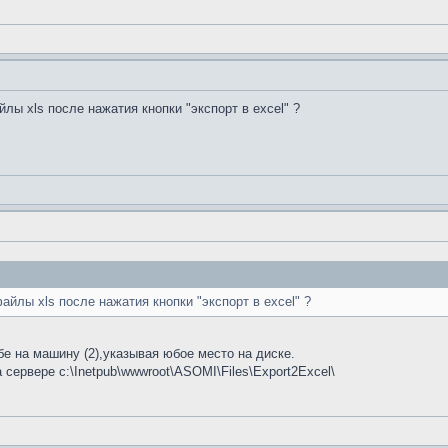
лы xls после нажатия кнопки "экспорт в excel" ?
йлы xls после нажатия кнопки "экспорт в excel" ?
бе на машину (2),указывая юбое место на диске.
сервере c:\Inetpub\wwwroot\ASOMI\Files\Export2Excel\