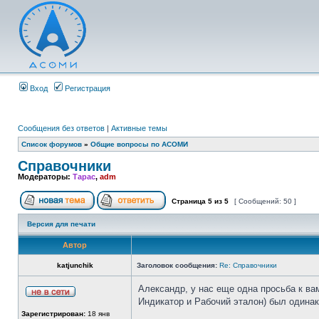
Вход
Регистрация
Сообщения без ответов
|
Активные темы
Список форумов
»
Общие вопросы по АСОМИ
Справочники
Модераторы:
Тарас
,
adm
Страница
5
из
5
[ Сообщений: 50 ]
Версия для печати
Автор
katjunchik
Заголовок сообщения:
Re: Справочники
Александр, у нас еще одна просьба к в
Индикатор и Рабочий эталон) был одина
Зарегистрирован:
18 янв