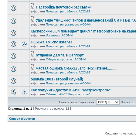
Настройка почтовой рассылки
в форуме
Помощь при работе с АСОМИ
Удаление "лишних" типов и наименований СИ из БД 
в форуме
Помощь при установке АСОМИ
Касперский 6.04 помещает файл *.metrcontrol.exe на кара
в форуме
Установка АСОМИ
Ошибка TNS:no listener
в форуме
Помощь при работе с АСОМИ
отправка дампа в Саппорт
в форуме
Общие вопросы по АСОМИ
Частая ошибка ORA-12514: TNS:listener...........
в форуме
Помощь при работе с АСОМИ
ошибка 1001 (второй случай)
в форуме
Помощь при установке АСОМИ
Как получить доступ в АИС "Метрконтроль"
в форуме
Обмен с АИС "Метрконтроль"
Показать сообщения за:
Поле сорт
Страница
1
из
1
[ Результатов поиска: 12 ]
Список форумов
Создано на основе