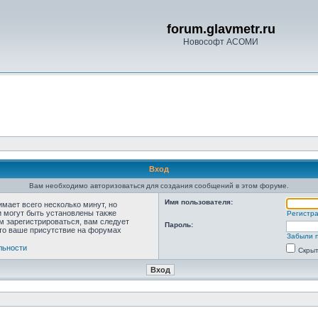
forum.glavmetr.ru
Новософт АСОМИ
Вход
Вам необходимо авторизоваться для создания сообщений в этом форуме.
Имя пользователя:
мает всего несколько минут, но
 могут быть установлены также
Регистр
м зарегистрироваться, вам следует
Пароль:
что ваше присутствие на форумах
Забыли 
льности
Скрыт