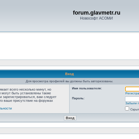
forum.glavmetr.ru
Новософт АСОМИ
Вход
Для просмотра профилей вы должны быть авторизованы.
Имя пользователя:
мает всего несколько минут, но
 могут быть установлены также
Регистр
м зарегистрироваться, вам следует
Пароль:
что ваше присутствие на форумах
Забыли 
льности
Скрыт