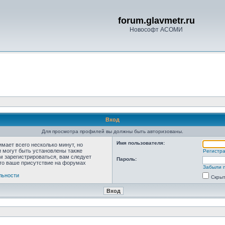
forum.glavmetr.ru
Новософт АСОМИ
Вход
Для просмотра профилей вы должны быть авторизованы.
Имя пользователя:
мает всего несколько минут, но
 могут быть установлены также
Регистр
м зарегистрироваться, вам следует
Пароль:
что ваше присутствие на форумах
Забыли 
льности
Скрыт