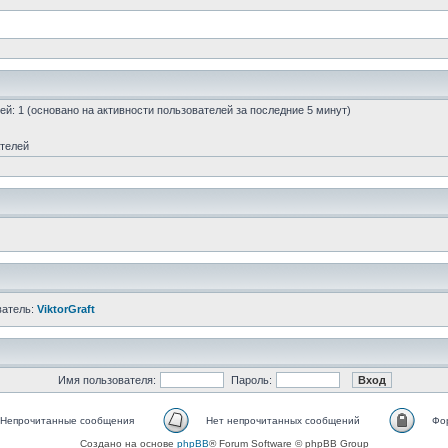
стей: 1 (основано на активности пользователей за последние 5 минут)
ателей
ватель:
ViktorGraft
Имя пользователя:
Пароль:
Непрочитанные сообщения
Нет непрочитанных сообщений
Фо
Создано на основе
phpBB
® Forum Software © phpBB Group