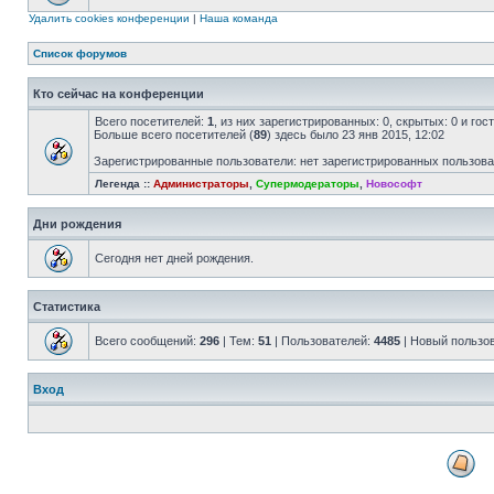
Удалить cookies конференции
|
Наша команда
Список форумов
Кто сейчас на конференции
Всего посетителей:
1
, из них зарегистрированных: 0, скрытых: 0 и го
Больше всего посетителей (
89
) здесь было 23 янв 2015, 12:02
Зарегистрированные пользователи: нет зарегистрированных пользов
Легенда ::
Администраторы
,
Супермодераторы
,
Новософт
Дни рождения
Сегодня нет дней рождения.
Статистика
Всего сообщений:
296
| Тем:
51
| Пользователей:
4485
| Новый пользо
Вход