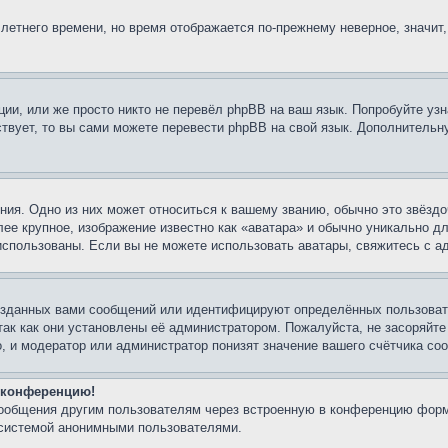
 летнего времени, но время отображается по-прежнему неверное, значит
ии, или же просто никто не перевёл phpBB на ваш язык. Попробуйте узн
ествует, то вы сами можете перевести phpBB на свой язык. Дополнител
ия. Одно из них может относиться к вашему званию, обычно это звёздо
лее крупное, изображение известно как «аватара» и обычно уникально д
ь использованы. Если вы не можете использовать аватары, свяжитесь с
озданных вами сообщений или идентифицируют определённых пользовате
так как они установлены её администратором. Пожалуйста, не засоряйт
, и модератор или администратор понизят значение вашего счётчика со
а конференцию!
сообщения другим пользователям через встроенную в конференцию форм
 системой анонимными пользователями.