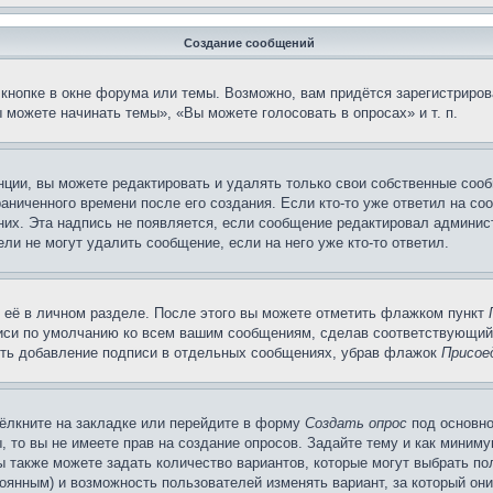
Создание сообщений
кнопке в окне форума или темы. Возможно, вам придётся зарегистриров
можете начинать темы», «Вы можете голосовать в опросах» и т. п.
ции, вы можете редактировать и удалять только свои собственные сооб
аниченного времени после его создания. Если кто-то уже ответил на со
 них. Эта надпись не появляется, если сообщение редактировал админис
ли не могут удалить сообщение, если на него уже кто-то ответил.
 её в личном разделе. После этого вы можете отметить флажком пункт
писи по умолчанию ко всем вашим сообщениям, сделав соответствующий
нить добавление подписи в отдельных сообщениях, убрав флажок
Присое
ёлкните на закладке или перейдите в форму
Создать опрос
под основно
, то вы не имеете прав на создание опросов. Задайте тему и как миним
ы также можете задать количество вариантов, которые могут выбрать п
тоянным) и возможность пользователей изменять вариант, за который он