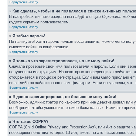
Вернуться к началу
» Как сделать, чтобы я не появлялся в списке активных польз
В настройках личного раздела вы найдёте опцию
Скрывать моё пр
будете скрытым пользователем.
Вернуться к началу
» Я забыл пароль!
Не паникуйте! Хотя пароль нельзя восстановить, можно легко пол
сможете войти на конференцию.
Вернуться к началу
» Я только что зарегистрировался, но не могу войти!
Сначала проверьте свои имя пользователя и пароль. Если они верн
полученным инструкциям. На некоторых конференциях требуется, 
отображается в процессе регистрации. Если вам было прислано em
email либо он заблокирован спам-фильтром. Если вы уверены, что 
Вернуться к началу
» Я давно зарегистрирован, но больше не могу войти!
Возможно, администратор по какой-то причине деактивировал или 
сообщения, чтобы уменьшить размер базы данных. Если это произош
Вернуться к началу
» Что такое COPPA?
COPPA (Child Online Privacy and Protection Act), или Акт о защите
несовершеннолетних младше 13 лет, иметь на это письменное согл