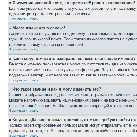
» Я изменил часовой пояс, но время всё равно неправильное!
Если вы уверены, что правильно указали часовой пояс и настройку
администратора для устранения проблемы.
Вернуться к началу
» Моего языка нет в списке!
Администратор не установил поддержку вашего языка на конференц
нужный вам языковой пакет. Если такого языкового пакета не сущ
находится внизу страниц конференции).
Вернуться к началу
» Как я могу поместить изображение вместе со своим именем?
Вместе с именем пользователя могут присутствовать два изображен
вы оставили или на ваш статус на конференции. Другое, обычно бо
поддержка аватар, и от него же зависит, какие аватары могут быт
Вернуться к началу
» Что такое звание и как я могу изменить его?
Звания, отображаемые под вашим именем, отражают количество с
можете напрямую изменять наименования званий на конференции, 
повысить своё звание. На большинстве конференций это запрещено
Вернуться к началу
» Когда я щёлкаю по ссылке «email», от меня требуют войти н
Только зарегистрированные пользователи могут отправлять email-
сделано для того, чтобы предотвратить злоупотребления почтовой
Вернуться к началу