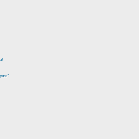
и!
угов?